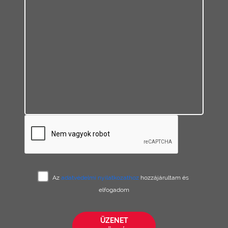
Az
adatvédelmi nyilatkozathoz
hozzájárultam és
elfogadom
ÜZENET