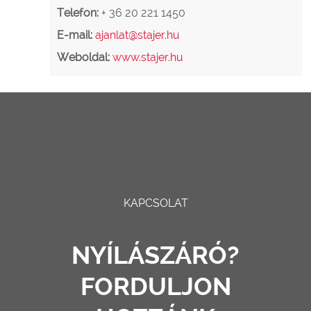
Telefon:
+ 36 20 221 1450
E-mail:
ajanlat@stajer.hu
Weboldal:
www.stajer.hu
KAPCSOLAT
NYÍLÁSZÁRÓ?
FORDULJON