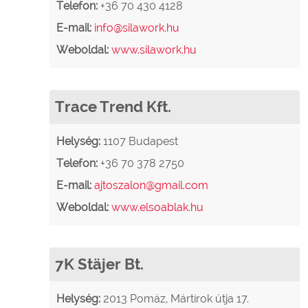
Telefon:
+36 70 430 4128
E-mail:
info@silawork.hu
Weboldal:
www.silawork.hu
Trace Trend Kft.
Helység:
1107 Budapest
Telefon:
+36 70 378 2750
E-mail:
ajtoszalon@gmail.com
Weboldal:
www.elsoablak.hu
7K Stäjer Bt.
Helység:
2013 Pomáz, Mártírok útja 17.